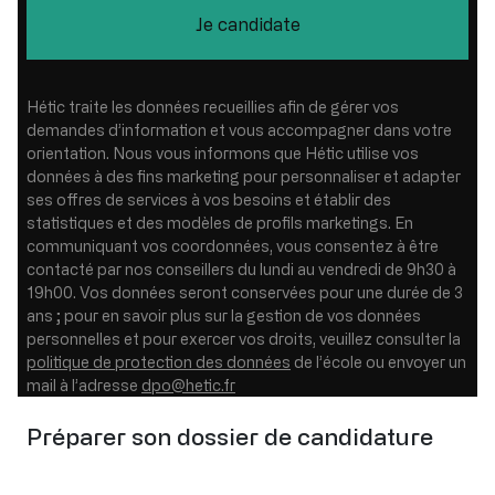
Je candidate
Hétic traite les données recueillies afin de gérer vos
demandes d’information et vous accompagner dans votre
orientation. Nous vous informons que Hétic utilise vos
données à des fins marketing pour personnaliser et adapter
ses offres de services à vos besoins et établir des
statistiques et des modèles de profils marketings. En
communiquant vos coordonnées, vous consentez à être
contacté par nos conseillers du lundi au vendredi de 9h30 à
19h00. Vos données seront conservées pour une durée de 3
ans ; pour en savoir plus sur la gestion de vos données
personnelles et pour exercer vos droits, veuillez consulter la
politique de protection des données
de l’école ou envoyer un
mail à l’adresse
dpo@hetic.fr
Préparer son dossier de candidature