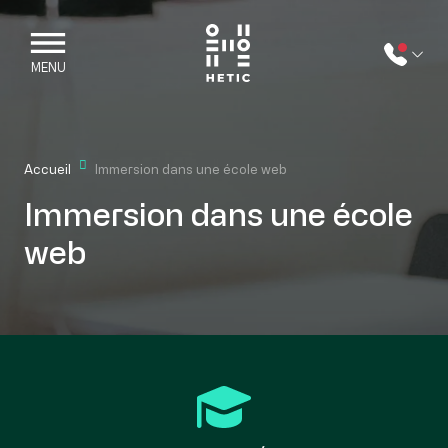
Skip to main content
Mobile navigation
MENU
Accueil
Immersion dans une école web
Immersion dans une école
web
Font Awesome Icon