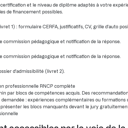
 certification et le niveau de diplôme adaptés à votre expérie
odes de financement possibles.
ivret 1) : formulaire CERFA, justificatifs, CV, grille d’auto po
ne commission pédagogique et notification de la réponse.
ne commission pédagogique et notification de la réponse.
ssier d’admissibilité (livret 2).
cation professionnelle RNCP complète
chemin par blocs de compétences acquis. Des recommandation
elle demandée : expériences complémentaires ou formations qu
résenter les blocs manquants devant le jury gratuitement
sionnelle
nt accessibles par la voie de l