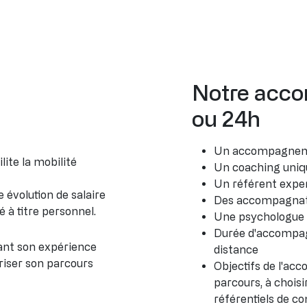
Notre acc
ou 24h
Un accompagneme
lite la mobilité
Un coaching uniq
Un référent expe
 évolution de salaire
Des accompagnateu
 à titre personnel.
Une psychologue d
Durée d'accompagn
isant son expérience
distance
riser son parcours
Objectifs de l'ac
parcours, à choisi
référentiels de co