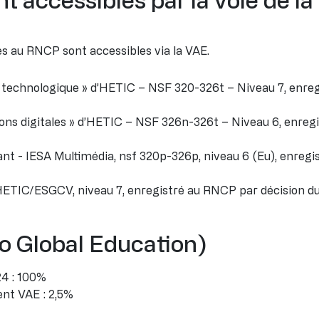
rées au RNCP sont accessibles via la VAE.
et technologique » d’HETIC – NSF 320-326t – Niveau 7, enre
ions digitales » d’HETIC – NSF 326n-326t – Niveau 6, enreg
tant - IESA Multimédia, nsf 320p-326p, niveau 6 (Eu), enreg
HETIC/ESGCV, niveau 7, enregistré au RNCP par décision 
eo Global Education)
24 : 100%
nt VAE : 2,5%