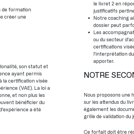
le livret 2 en rép
 de formation
justificatifs perti
de créer une
Notre coaching aid
dossier peut parfo
Les accompagnateu
ou du secteur d'act
certifications vis
l'interprétation d
apporter.
onalité, son statut et
NOTRE SECO
rience ayant permis
la certification visée
érience (VAE). La loi a
Nous proposons une 
onne, et non plus les
sur les attendus du li
euvent bénéficier du
également les document
 d’expérience a été
grille de validation du 
Ce forfait doit être 