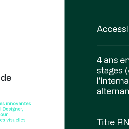
Accessi
4 ans en
stages (
nde
l'intern
alterna
es innovantes
l Designer,
pour
Titre R
es visuelles