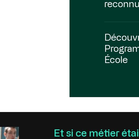
reconnu 
Découvri
Progra
École
Et si ce métier étai