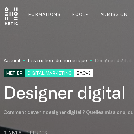
Skip to main content
FORMATIONS
ECOLE
ADMISSION
Main navigation
Mobile navigation
Accueil
Les métiers du numérique
Designer digital
MÉTIER
DIGITAL MARKETING
BAC+3
Designer digital
Comment devenir designer digital ? Quelles missions, que
NIVEAU D'ÉTUDES