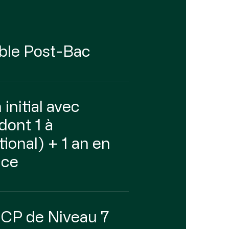
ble Post-Bac
 initial avec
dont 1 à
ational) + 1 an en
nce
NCP de Niveau 7