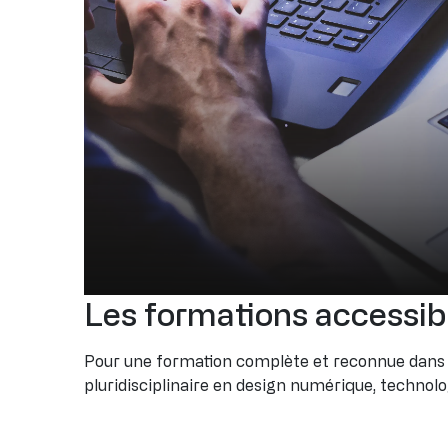
Les formations accessib
Le salaire d'un Digital D
Pour une formation complète et reconnue dans 
pluridisciplinaire en design numérique, technolog