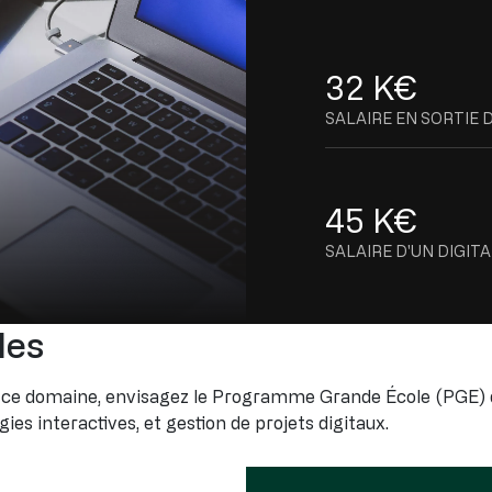
32 K€
SALAIRE EN SORTIE 
45 K€
SALAIRE D'UN DIGI
les
esigner
ce domaine, envisagez le Programme Grande École (PGE) d
ies interactives, et gestion de projets digitaux.