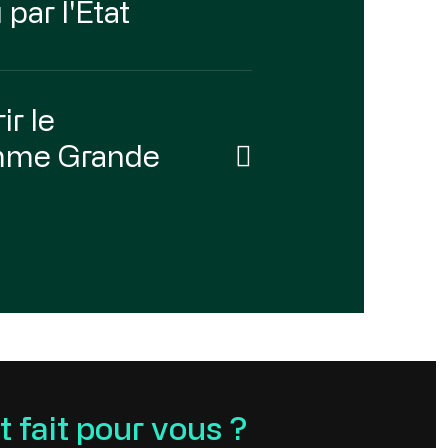
par l'Etat
r le
mme Grande
t fait pour vous ?