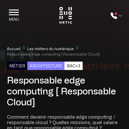
Skip to main content
Mobile navigation
MENU
Accueil
Les métiers du numérique
Responsable edge computing [ Responsable Cloud]
MÉTIER
ARCHITECTURE
BAC+3
Responsable edge
computing [ Responsable
Cloud]
Comment devenir responsable edge computing /
responsable cloud ? Quelles missions, quel salaire
en tant que responsable edge computing ?