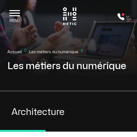
Skip to main content
Mobile navigation
MENU
Accueil
Les métiers du numérique
Les métiers du numérique
Views // Jobs
Architecture