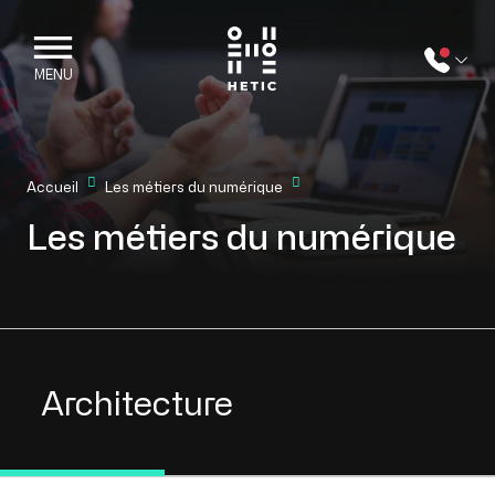
Skip to main content
Mobile navigation
MENU
Accueil
Les métiers du numérique
Les métiers du numérique
Views // Jobs
Architecture