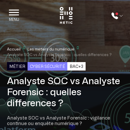
Skip to main content
Mobile navigation
MENU
Accueil
Les métiers du numérique
Analyste SOC vs Analyste Forensic : quelles differences ?
MÉTIER
CYBER SÉCURITÉ
BAC+3
Analyste SOC vs Analyste
Forensic : quelles
differences ?
Analyste SOC vs Analyste Forensic : vigilance
continue ou enquête numérique ?