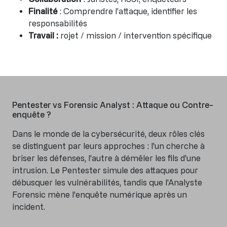
Finalité
: Comprendre l’attaque, identifier les
responsabilités
Travail :
rojet / mission / intervention spécifique
Pentester vs Forensic Analyst : Attaque ou Contre-
enquête ?
Dans le monde de la cybersécurité, deux rôles clés
se distinguent par leurs approches : l'un cherche à
briser les défenses, l'autre à démêler les fils d'une
intrusion. Le Pentester simule des attaques pour
débusquer les vulnérabilités, tandis que l'Analyste
Forensic mène l'enquête numérique après un
incident.