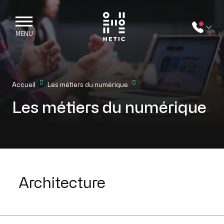
Skip to main content
Mobile navigation
MENU
Accueil
Les métiers du numérique
Les métiers du numérique
Views // Jobs
Architecture