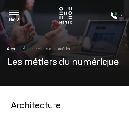
Skip to main content
Mobile navigation
MENU
Accueil
Les métiers du numérique
Les métiers du numérique
Views // Jobs
Architecture