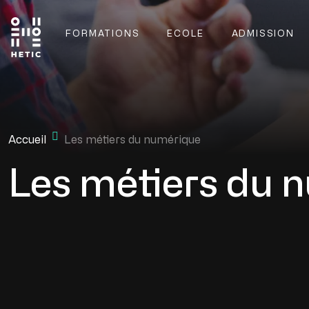
Skip to main content
FORMATIONS
ECOLE
ADMISSION
Main navigation
Mobile navigation
Accueil
Les métiers du numérique
Les métiers du 