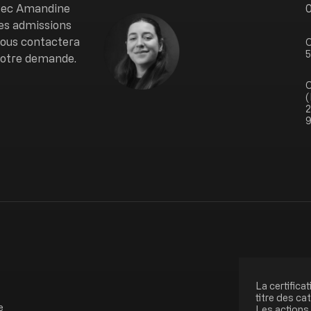
vec Amandine
0
Image
es admissions
 vous contactera
C
5
votre demande.
C
(
2
9
La certificat
titre des ca
e
Les actions