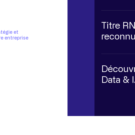
Titre R
tégie et
reconnu 
e entreprise
Découvr
Data & 