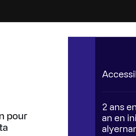
Accessi
2 ans en
n pour
an en ini
ta
alyerna