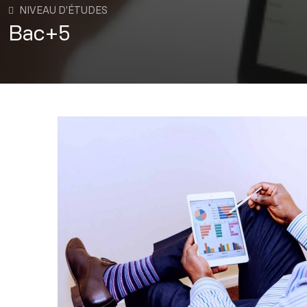
NIVEAU D'ÉTUDES
Bac+5
Image