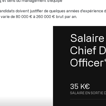
g et sens du management d'équipe
 candidats doivent justifier de quelques années d’expérience 
l varie de 80 000 € à 260 000 € brut par an.
Salaire
Chief 
Officer
35 K€
SALAIRE EN SORTIE 