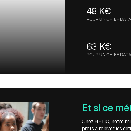
48 K€
POUR UN CHIEF DAT
63 K€
POUR UN CHIEF DAT
fficer*
Et si ce mét
Chez HETIC, notre mis
prêts à relever les dé