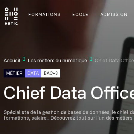
Skip to main content
FORMATIONS
ECOLE
ADMISSION
Main navigation
Mobile navigation
Accueil
Les métiers du numérique
Chief Data Office
MÉTIER
DATA
BAC+3
Chief Data Offic
Spécialiste de la gestion de bases de données, le chief d
formations, salaire… Découvrez tout sur l'un des métiers 