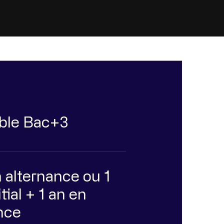
ble Bac+3
 alternance ou 1
tial + 1 an en
nce